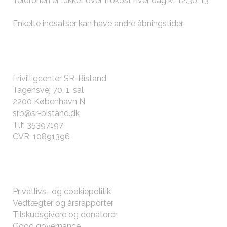
Telefonen er lukket over frokost hver dag kl. 12:30-13
Enkelte indsatser kan have andre
åbningstider
.
KONTAKT OS
Frivilligcenter SR-Bistand
Tagensvej 70, 1. sal
2200 København N
srb@sr-bistand.dk
Tlf: 35397197
CVR: 10891396
ØVRIGT
Privatlivs- og cookiepolitik
Vedtægter og årsrapporter
Tilskudsgivere og donatorer
Good governance