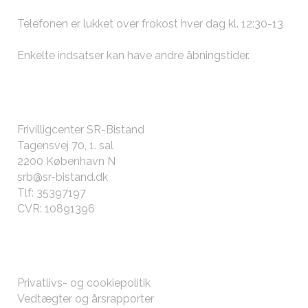
Telefonen er lukket over frokost hver dag kl. 12:30-13
Enkelte indsatser kan have andre
åbningstider
.
KONTAKT OS
Frivilligcenter SR-Bistand
Tagensvej 70, 1. sal
2200 København N
srb@sr-bistand.dk
Tlf: 35397197
CVR: 10891396
ØVRIGT
Privatlivs- og cookiepolitik
Vedtægter og årsrapporter