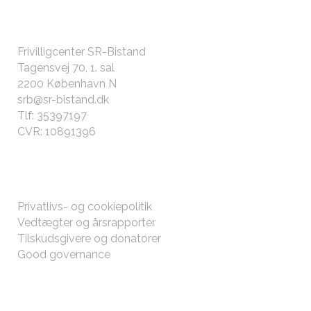
KONTAKT OS
Frivilligcenter SR-Bistand
Tagensvej 70, 1. sal
2200 København N
srb@sr-bistand.dk
Tlf: 35397197
CVR: 10891396
ØVRIGT
Privatlivs- og cookiepolitik
Vedtægter og årsrapporter
Tilskudsgivere og donatorer
Good governance
FØLG MED