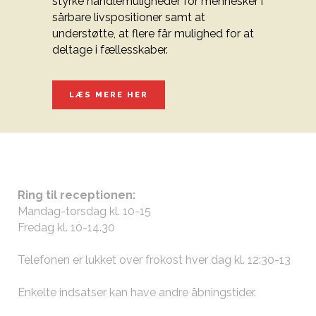
styrke handlemuligheder for mennesker i
sårbare livspositioner samt at
understøtte, at flere får mulighed for at
deltage i fællesskaber.
LÆS MERE HER
ÅBNINGSTIDER
Ring til receptionen:
Mandag-torsdag kl. 10-15
Fredag kl. 10-14.30
Telefonen er lukket over frokost hver dag kl. 12:30-13
Enkelte indsatser kan have andre
åbningstider
.