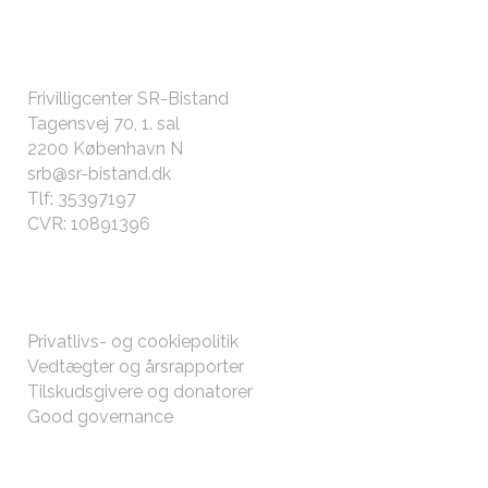
KONTAKT OS
Frivilligcenter SR-Bistand
Tagensvej 70, 1. sal
2200 København N
srb@sr-bistand.dk
Tlf: 35397197
CVR: 10891396
ØVRIGT
Privatlivs- og cookiepolitik
Vedtægter og årsrapporter
Tilskudsgivere og donatorer
Good governance