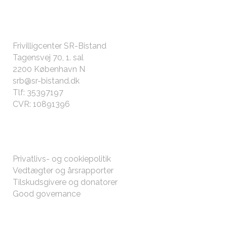
KONTAKT OS
Frivilligcenter SR-Bistand
Tagensvej 70, 1. sal
2200 København N
srb@sr-bistand.dk
Tlf: 35397197
CVR: 10891396
ØVRIGT
Privatlivs- og cookiepolitik
Vedtægter og årsrapporter
Tilskudsgivere og donatorer
Good governance