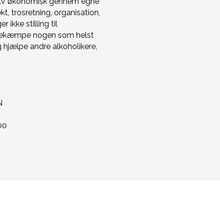
 selv økonomisk gennem egne
ekt, trosretning, organisation,
 ikke stilling til
r bekæmpe nogen som helst
 hjælpe andre alkoholikere,
N
00
TAKT OS
ØVRIGT