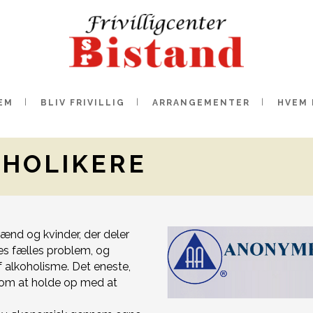
EM
BLIV FRIVILLIG
ARRANGEMENTER
HVEM 
HOLIKERE
ænd og kvinder, der deler
res fælles problem, og
 alkoholisme. Det eneste,
e om at holde op med at