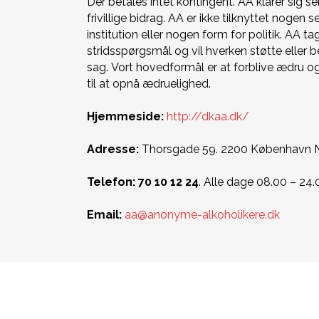
Der betales intet kontingent. AA klarer sig
frivillige bidrag. AA er ikke tilknyttet nogen s
institution eller nogen form for politik. AA tager
stridsspørgsmål og vil hverken støtte elle
sag. Vort hovedformål er at forblive ædru og
til at opnå ædruelighed.
Hjemmeside:
http://dkaa.dk/
Adresse:
Thorsgade 59. 2200 København 
Telefon: 70 10 12 24
. Alle dage 08.00 – 24.
Email:
aa@anonyme-alkoholikere.dk
ÅBNINGSTIDER
KON