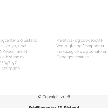
TAKT OS
ØVRIGT
illigcenter SR-Bistand
Privatlivs- og cookiepolitik
nsvej 70, 1. sal
Vedtægter og årsrapporter
0 København N
Tilskudsgivere og donatorer
@sr-bistand.dk
Good governance
 35397197
: 10891396
© Copyright 2026
Frivilligcenter SR-Bistand