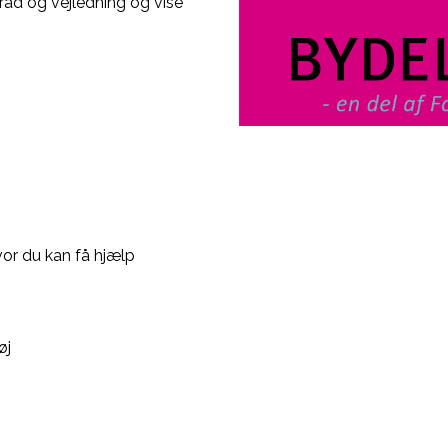
 råd og vejledning og vise
vor du kan få hjælp
øj