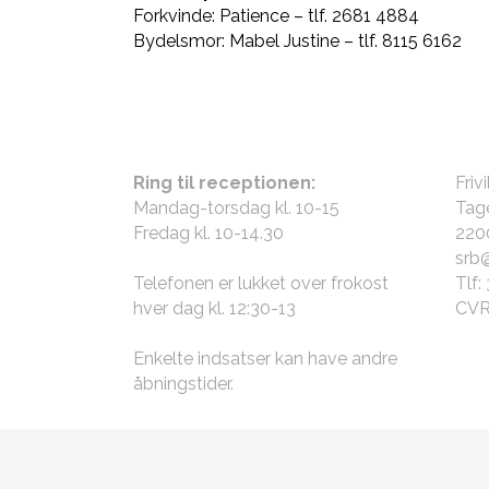
Forkvinde: Patience – tlf. 2681 4884
Bydelsmor: Mabel Justine – tlf. 8115 6162
ÅBNINGSTIDER
KON
Ring til receptionen:
Friv
Mandag-torsdag kl. 10-15
Tage
Fredag kl. 10-14.30
220
srb
Telefonen er lukket over frokost
Tlf:
hver dag kl. 12:30-13
CVR
Enkelte indsatser kan have andre
åbningstider
.