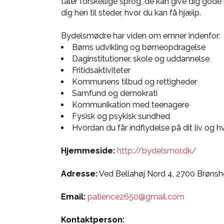
taler forskellige sprog, de kan give dig gode
dig hen til steder, hvor du kan få hjælp.
Bydelsmødre har viden om emner indenfor:
Børns udvikling og børneopdragelse
Daginstitutioner, skole og uddannelse
Fritidsaktiviteter
Kommunens tilbud og rettigheder
Samfund og demokrati
Kommunikation med teenagere
Fysisk og psykisk sundhed
Hvordan du får indflydelse på dit liv og h
Hjemmeside:
http://bydelsmor.dk/
Adresse:
Ved Bellahøj Nord 4, 2700 Brønsh
Email:
patience2650@gmail.com
Kontaktperson: