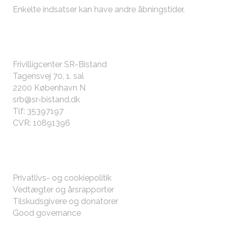
Enkelte indsatser kan have andre
åbningstider
.
KONTAKT OS
Frivilligcenter SR-Bistand
Tagensvej 70, 1. sal
2200 København N
srb@sr-bistand.dk
Tlf: 35397197
CVR: 10891396
ØVRIGT
Privatlivs- og cookiepolitik
Vedtægter og årsrapporter
Tilskudsgivere og donatorer
Good governance