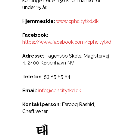
kontingentet er 150 kr. pr måned for
under 15 år.
Hjemmeside:
www.cphcitytkd.dk
Facebook:
https://www.facebook.com/cphcitytkd
Adresse:
Tagensbo Skole, Magistervej
4, 2400 København NV
Telefon:
53 85 65 64
Email:
info@cphcitytkd.dk
Kontaktperson:
Farooq Rashid,
Cheftræner