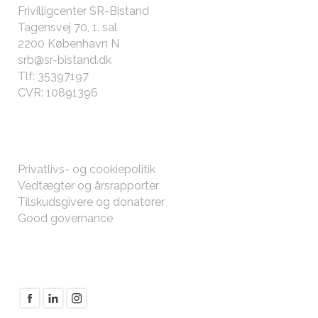
Frivilligcenter SR-Bistand
Tagensvej 70, 1. sal
2200 København N
srb@sr-bistand.dk
Tlf: 35397197
CVR: 10891396
ØVRIGT
Privatlivs- og cookiepolitik
Vedtægter og årsrapporter
Tilskudsgivere og donatorer
Good governance
FØLG MED