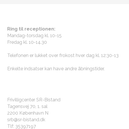
ÅBNINGSTIDER
Ring til receptionen:
Mandag-torsdag kl. 10-15
Fredag kl. 10-14.30
Telefonen er lukket over frokost hver dag kl. 12:30-13
Enkelte indsatser kan have andre
åbningstider
.
KONTAKT OS
Frivilligcenter SR-Bistand
Tagensvej 70, 1. sal
2200 København N
srb@sr-bistand.dk
Tlf: 35397197