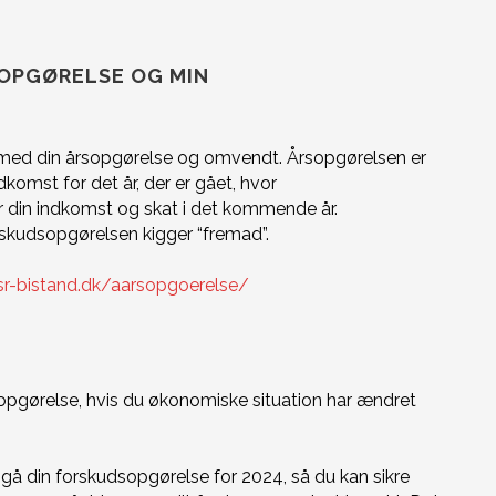
SOPGØRELSE OG MIN
t med din årsopgørelse og omvendt. Årsopgørelsen er
komst for det år, der er gået, hvor
r din indkomst og skat i det kommende år.
orskudsopgørelsen kigger “fremad”.
/sr-bistand.dk/aarsopgoerelse/
sopgørelse, hvis du økonomiske situation har ændret
å din forskudsopgørelse for 2024, så du kan sikre