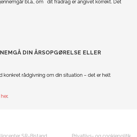
Vi gennemgår bl.a., om dit fradrag er angivet korrekt. Det
NNEMGÅ DIN ÅRSOPGØRELSE ELLER
 konkret rådgivning om din situation – det er helt
s
her
.
TAKT OS
ØVRIGT
illigcenter SR-Bistand
Privatlivs- og cookiepolitik