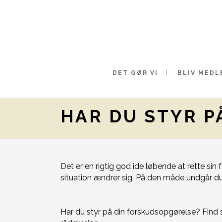
DET GØR VI
BLIV MEDL
HAR DU STYR P
Det er en rigtig god ide løbende at rette si
situation ændrer sig. På den måde undgår du a
Har du styr på din forskudsopgørelse? Find sv