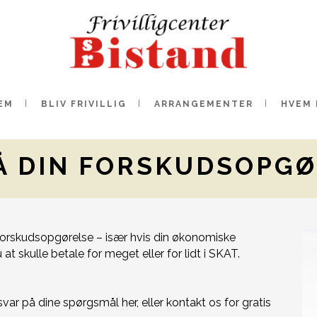
EM
BLIV FRIVILLIG
ARRANGEMENTER
HVEM 
Å DIN FORSKUDSOPG
n forskudsopgørelse – især hvis din økonomiske
t skulle betale for meget eller for lidt i SKAT.
ar på dine spørgsmål her, eller kontakt os for gratis