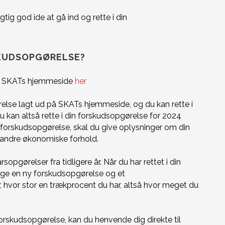
rigtig god ide at gå ind og rette i din
SKUDSOPGØRELSE?
 på SKATs hjemmeside
her
relse lagt ud på SKATs hjemmeside, og du kan rette i
u kan altså rette i din forskudsopgørelse for 2024
 forskudsopgørelse, skal du give oplysninger om din
 andre økonomiske forhold.
gørelser fra tidligere år. Når du har rettet i din
age en ny forskudsopgørelse og et
r, hvor stor en trækprocent du har, altså hvor meget du
 forskudsopgørelse, kan du henvende dig direkte til