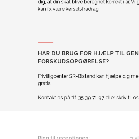
dig, at din skat blive beregnet korrekt i år. 
kan fx være kørselsfradrag.
HAR DU BRUG FOR HJÆLP TIL GE
FORSKUDSOPGØRELSE?
Frivilligcenter SR-Bistand kan hjælpe dig med
gratis.
Kontakt os på tlf. 35 39 71 97 eller skriv til o
ÅBNINGSTIDER
KON
Ring til receptionen:
Friv