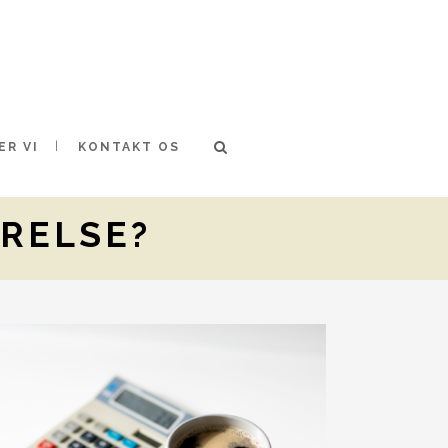
ER VI
KONTAKT OS
ØRELSE?