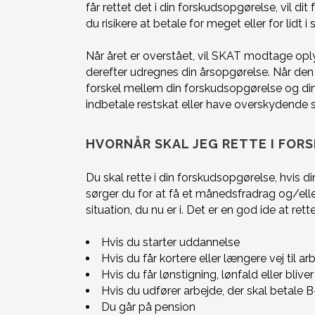
får rettet det i din forskudsopgørelse, vil di
du risikere at betale for meget eller for lidt i 
Når året er overstået, vil SKAT modtage oply
derefter udregnes din årsopgørelse.
Når den e
forskel mellem din forskudsopgørelse og din 
indbetale restskat eller have overskydende s
HVORNÅR SKAL JEG RETTE I FO
Du skal rette i din forskudsopgørelse, hvis 
sørger du for at få et månedsfradrag og/ell
situation, du nu er i. Det er en god ide at ret
Hvis du starter uddannelse
Hvis du får kortere eller længere vej til a
Hvis du får lønstigning, lønfald eller bliver
Hvis du udfører arbejde, der skal betale 
Du går på pension