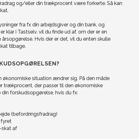
t fradrag og/eller din trækprocent være forkerte. Så kan
skat.
sninger fra fx din arbejdsgiver og din bank, og
r klar i Tastselv, vil du finde ud af, om der er en
årsopgørelse. Hvis der er det, vil du enten skulle
kat tilbage.
RSKUDSOPGØRELSEN?
din økonomiske situation ændrer sig. På den måde
er trækprocent, der passer til den økonomiske
te din forskudsopgørelse, hvis du fx:
rbejde (befordringsfradrag)
 fyret
B-skat
af