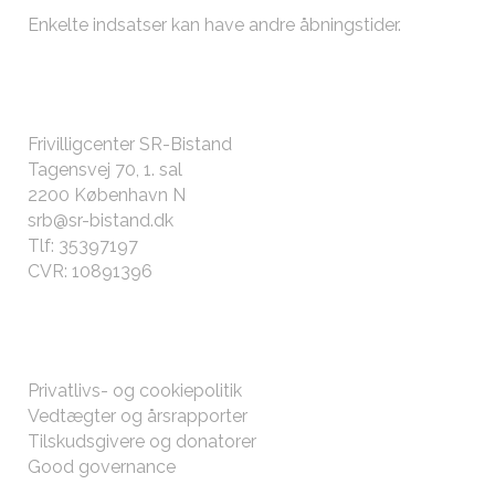
Enkelte indsatser kan have andre
åbningstider
.
KONTAKT OS
Frivilligcenter SR-Bistand
Tagensvej 70, 1. sal
2200 København N
srb@sr-bistand.dk
Tlf: 35397197
CVR: 10891396
ØVRIGT
Privatlivs- og cookiepolitik
Vedtægter og årsrapporter
Tilskudsgivere og donatorer
Good governance