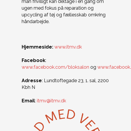
man frivilligt kan deltage i en gang om
ugen med fokus på reparation og
upcycling af tøj og fællesskab omkring
håndarbejde.
Hjemmeside:
www.itmv.dk
Facebook
:
www.facebook.com/bloksalon
og
www.facebook
Adresse
: Lundtoftegade 23, 1. sal, 2200
Kbh N
Email
:
itmv@itmv.dk