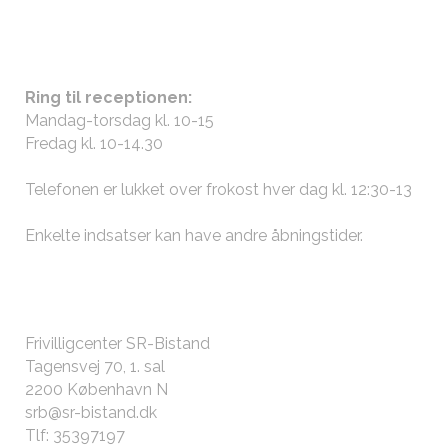
ÅBNINGSTIDER
Ring til receptionen:
Mandag-torsdag kl. 10-15
Fredag kl. 10-14.30
Telefonen er lukket over frokost hver dag kl. 12:30-13
Enkelte indsatser kan have andre
åbningstider
.
KONTAKT OS
Frivilligcenter SR-Bistand
Tagensvej 70, 1. sal
2200 København N
srb@sr-bistand.dk
Tlf: 35397197