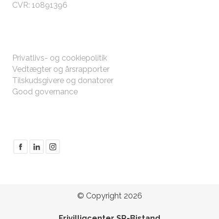
CVR: 10891396
ØVRIGT
Privatlivs- og cookiepolitik
Vedtægter og årsrapporter
Tilskudsgivere og donatorer
Good governance
FØLG MED
© Copyright 2026
Frivilligcenter SR-Bistand