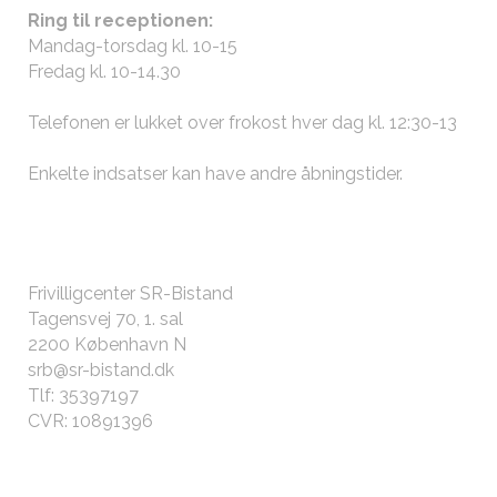
Ring til receptionen:
Mandag-torsdag kl. 10-15
Fredag kl. 10-14.30
Telefonen er lukket over frokost hver dag kl. 12:30-13
Enkelte indsatser kan have andre
åbningstider
.
KONTAKT OS
Frivilligcenter SR-Bistand
Tagensvej 70, 1. sal
2200 København N
srb@sr-bistand.dk
Tlf: 35397197
CVR: 10891396