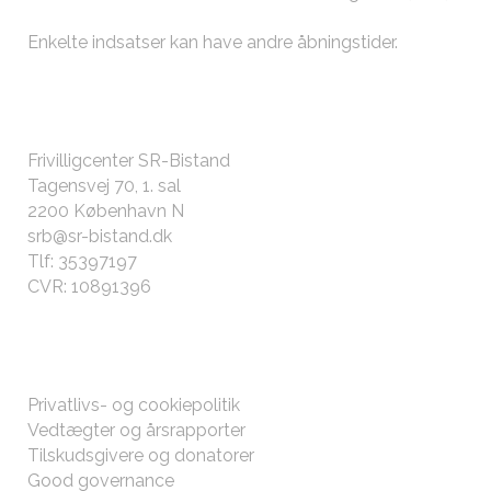
Enkelte indsatser kan have andre
åbningstider
.
KONTAKT OS
Frivilligcenter SR-Bistand
Tagensvej 70, 1. sal
2200 København N
srb@sr-bistand.dk
Tlf: 35397197
CVR: 10891396
ØVRIGT
Privatlivs- og cookiepolitik
Vedtægter og årsrapporter
Tilskudsgivere og donatorer
Good governance