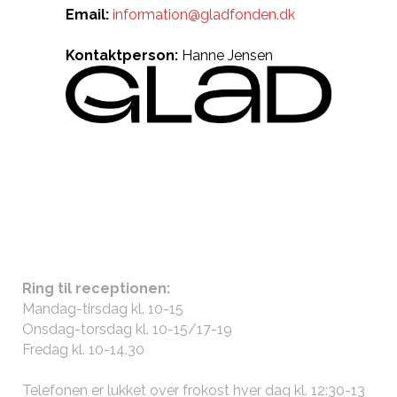
Email:
information@gladfonden.dk
Kontaktperson:
Hanne Jensen
ÅBNINGSTIDER
Ring til receptionen:
Mandag-tirsdag kl. 10-15
Onsdag-torsdag kl. 10-15/17-19
Fredag kl. 10-14.30
Telefonen er lukket over frokost hver dag kl. 12:30-13