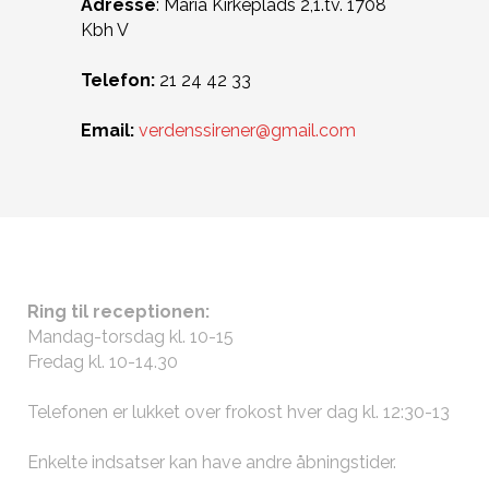
Adresse
: Maria Kirkeplads 2,1.tv. 1708
Kbh V
Telefon:
21 24 42 33
Email:
verdenssirener@gmail.com
ÅBNINGSTIDER
Ring til receptionen:
Mandag-torsdag kl. 10-15
Fredag kl. 10-14.30
Telefonen er lukket over frokost hver dag kl. 12:30-13
Enkelte indsatser kan have andre
åbningstider
.