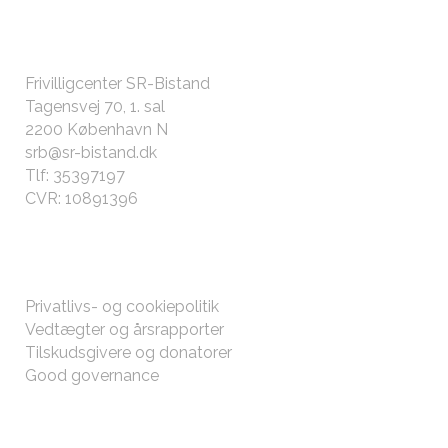
KONTAKT OS
Frivilligcenter SR-Bistand
Tagensvej 70, 1. sal
2200 København N
srb@sr-bistand.dk
Tlf: 35397197
CVR: 10891396
ØVRIGT
Privatlivs- og cookiepolitik
Vedtægter og årsrapporter
Tilskudsgivere og donatorer
Good governance
FØLG MED