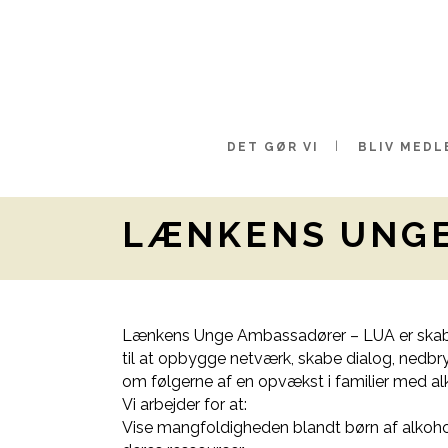
DET GØR VI
BLIV MEDL
LÆNKENS UNGE
Lænkens Unge Ambassadører – LUA er skab
til at opbygge netværk, skabe dialog, nedbr
om følgerne af en opvækst i familier med a
Vi arbejder for at:
Vise mangfoldigheden blandt børn af alkoh