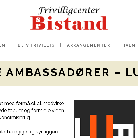
EM
BLIV FRIVILLIG
ARRANGEMENTER
HVEM 
 AMBASSADØRER – L
t med formålet at medvirke
yde tabuer og formidle viden
lkoholmisbrug.
olafhængige og synliggøre