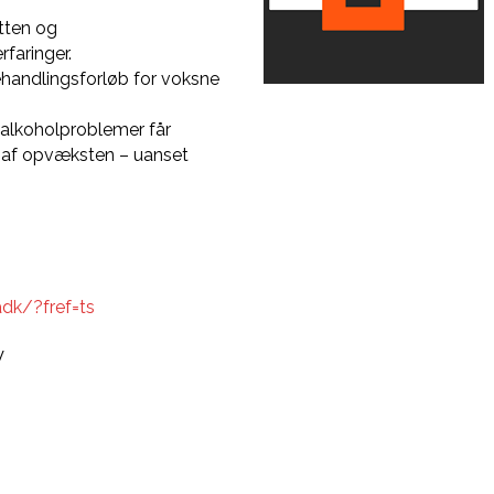
tten og
faringer.
ehandlingsforløb for voksne
 alkoholproblemer får
e af opvæksten – uanset
dk/?fref=ts
V